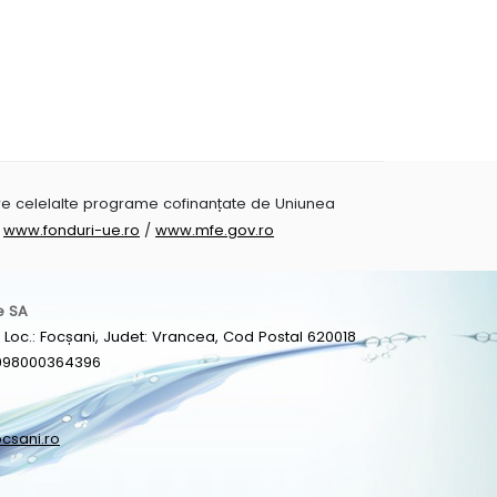
pre celelalte programe cofinanțate de Uniunea
i
www.fonduri-ue.ro
/
www.mfe.gov.ro
e SA
 9, Loc.: Focșani, Judet: Vrancea, Cod Postal 620018
J1998000364396
csani.ro