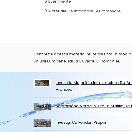
Evenimente
Materiale De Informare Si Promovare
Conținutul acestui material nu reprezintă în mod obl
Uniunii Europene sau a Guvernului României.
Investiție Majoră În Infrastructura De A
Vrancea!
Săptămâna Verde: Vizite La Stațiile De 
Investiții Cu Fonduri Proprii