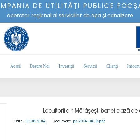
MPANIA DE UTILITĂȚI PUBLICE FOCȘ
operator regional al serviciilor de apă și canalizare
Acasă
Despre Noi
Investiții
Servicii
Clienți
Informa
Locuitorii din Mărășești beneficiază de
Data :
13-08-2014
Document :
pr-2014-08-13.pdf