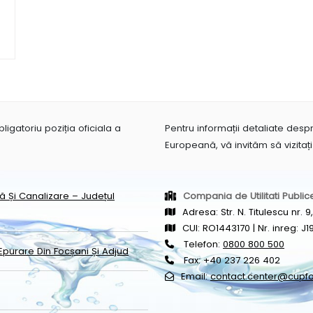
igatoriu poziția oficiala a
Pentru informații detaliate des
Europeană, vă invităm să vizitaț
pă Și Canalizare – Județul
Compania de Utilitati Public
Adresa: Str. N. Titulescu nr.
CUI: RO1443170 | Nr. inreg: 
Telefon:
0800 800 500
Epurare Din Focșani Și Adjud
Fax: +40 237 226 402
Email:
contact.center@cupfo