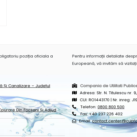
igatoriu poziția oficiala a
Pentru informații detaliate des
Europeană, vă invităm să vizitaț
pă Și Canalizare – Județul
Compania de Utilitati Public
Adresa: Str. N. Titulescu nr.
CUI: RO1443170 | Nr. inreg: 
Telefon:
0800 800 500
Epurare Din Focșani Și Adjud
Fax: +40 237 226 402
Email:
contact.center@cupfo