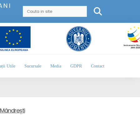
ANI
ții Utile
Sucursale
Media
GDPR
Contact
n Mândrești