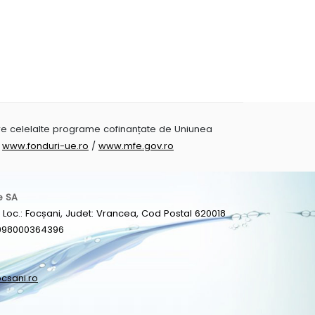
pre celelalte programe cofinanțate de Uniunea
i
www.fonduri-ue.ro
/
www.mfe.gov.ro
e SA
 9, Loc.: Focșani, Judet: Vrancea, Cod Postal 620018
J1998000364396
csani.ro