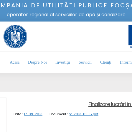
MPANIA DE UTILITĂȚI PUBLICE FOCȘ
operator regional al serviciilor de apă și canalizare
Acasă
Despre Noi
Investiții
Servicii
Clienți
Informa
Finalizare lucrări î
Data :
17-09-2013
Document :
pr-2013-09-17.pdf