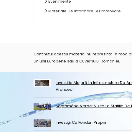
Evenimente
Materiale De Informare Si Promovare
Conținutul acestui material nu reprezintă în mod obl
Uniunii Europene sau a Guvernului României.
Investiție Majoră În Infrastructura De A
Vrancea!
Săptămâna Verde: Vizite La Stațiile De 
Investiții Cu Fonduri Proprii