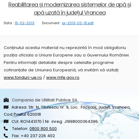
Reabilitarea și modernizarea sistemelor de apă și
apă uzată în județul Vrancea
Data :
15-02-2013
Document :
pr-2013-02-15.pdf
Conținutul acestui material nu reprezintă în mod obligatoriu
poziția oficiala a Uniunii Europene sau a Guvernului României.
Pentru informații detaliate despre celelalte programe
cofinanțate de Uniunea Europeană, vă invităm să vizitați
www.fonduri-ue.ro
/
www.mfe.gov.ro
Compania de Utilitati Publice SA
Adresa: Str. N. Titulescu nr. 9, Loc.: Focșani, Judet: Vrancea,
Cod Postal 620018
CUI: RO1443170 | Nr. inreg: J1998000364396
Telefon:
0800 800 500
Fax: +40 237 226 402