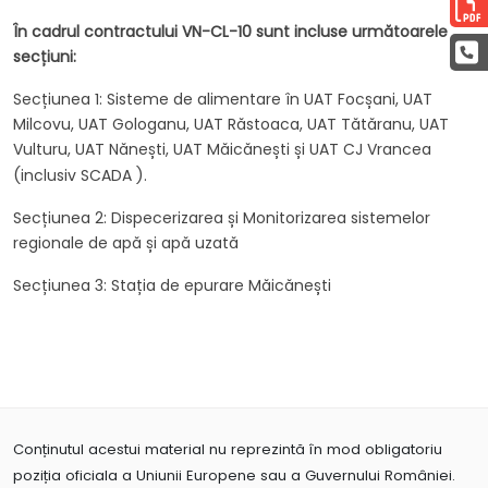
În cadrul contractului VN-CL-10 sunt incluse următoarele
secțiuni:
Secțiunea 1: Sisteme de alimentare în UAT Focșani, UAT
Milcovu, UAT Gologanu, UAT Răstoaca, UAT Tătăranu, UAT
Vulturu, UAT Nănești, UAT Măicănești și UAT CJ Vrancea
(inclusiv SCADA ).
Secțiunea 2: Dispecerizarea și Monitorizarea sistemelor
regionale de apă și apă uzată
Secțiunea 3: Stația de epurare Măicănești
Conținutul acestui material nu reprezintă în mod obligatoriu
poziția oficiala a Uniunii Europene sau a Guvernului României.